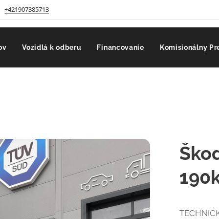
+421907385713
ov
Vozidlá k odberu
Financovanie
Komisionálny Pr
Škod
190k
TECHNICK