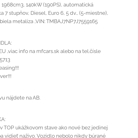
18, 1968cm3, 140kW (190PS), automatická
 7 stupňov, Diesel, Euro 6, 5 dv., (5-miestne),
biela metalíza ,VIN: TMBAJ7NP7J7559165
IDLA:
U ,viac info na mfcars.sk alebo na tel.čísle
5713
easing!!!
ver!!!
vu nájdete na AB.
A:
e v TOP ukážkovom stave ako nové bez jedinej
a vidieť naživo. Vozidlo nebolo nikdy búrané