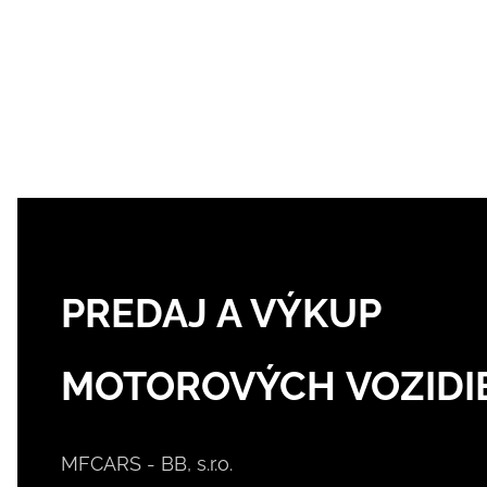
PREDAJ A VÝKUP
MOTOROVÝCH VOZIDI
MFCARS - BB, s.r.o.