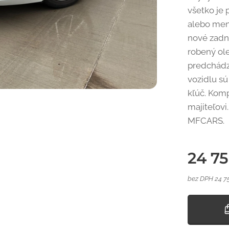
všetko je 
alebo mene
nové zadné
robený ole
predchádza
vozidlu sú
kľúč. Komp
majiteľovi
MFCARS.
24 7
bez DPH 24 7