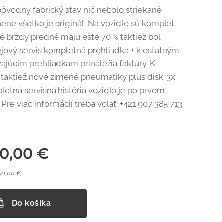
pôvodný fabrický stav nič nebolo striekané
né všetko je originál. Na vozidle sú komplet
 brzdy predné majú ešte 70 % taktiež bol
jový servis kompletná prehliadka + k ostatným
júcim prehliadkam prináležia faktúry. K
 taktiež nové zimené pneumatiky plus disk. 3x
letná servisná história vozidlo je po prvom
. Pre viac informácií treba volať. +421 907 385 713
50,00
€
50,00 €
Do košíka