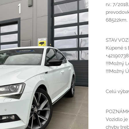
r.v.: 7/20
prevodovka
68522km, 
STAV VOZ
Kúpené s E
+42190738
!!!Možný L
!!!Možný Ú
Celú výba
POZNÁMK
Vozidlo j
chyby treb