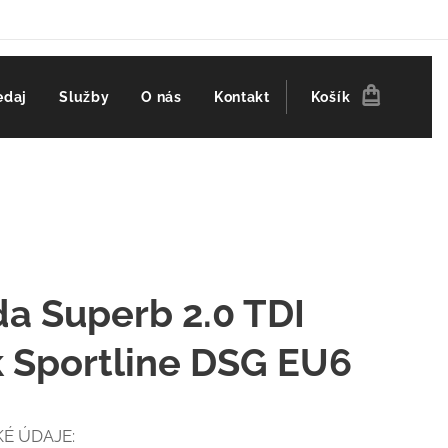
edaj
Služby
O nás
Kontakt
Košík
a Superb 2.0 TDI
 Sportline DSG EU6
É ÚDAJE: