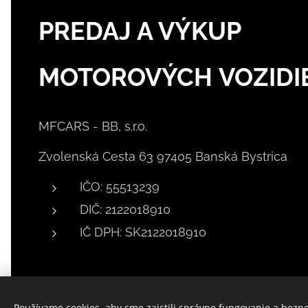
PREDAJ A VÝKUP
MOTOROVÝCH VOZIDI
MFCARS - BB, s.r.o.
Zvolenská Cesta 63 97405 Banská Bystrica
IČO: 55513239
DIČ: 2122018910
IČ DPH: SK2122018910
Používame cookies, aby sme zaistili správne fungovanie a bezp