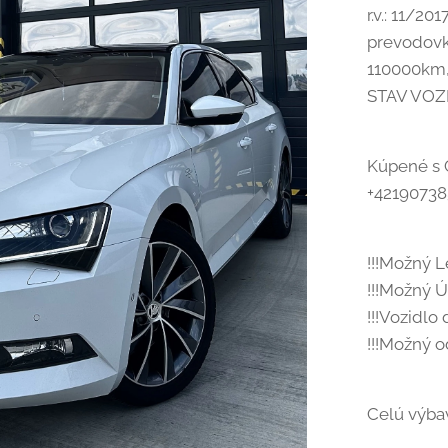
r.v.: 11/2
prevodovka
110000km,
STAV VOZ
Kúpené s C
+42190738
!!!Možný L
!!!Možný Ú
!!!Vozidlo
!!!Možný 
Celú výba