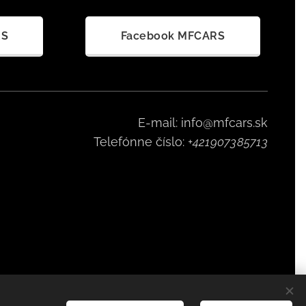
RS
Facebook MFCARS
E-mail: info@mfcars.sk
Telefónne číslo:
+421907385713