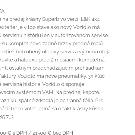
A:
na predaj krásny Superb vo verzií L&K 4x4
j exteriér je v top stave ako nový. Vozidlo má
servisnú históriu len v autorizovanom servise.
e sú komplet nové zadné brzdy predné majú
taktiež bol robený olejový servis a výmena oleja
odovke a haldexe pred 2 mesiacmi kompletná
a + k ostatným predchádzajúcim prehliadkam
 faktúry. Vozidlo má nové pneumatiky. 3x kľúč.
servisná história. Vozidlo disponuje
vacím systémom VAM. Na prednej kapote,
azníku, spätné zrkadlá je ochranná fólia. Pre
mácií treba volať jedná sa o fakt krásny kúsok.
85 713
00 € s DPH / 21500 € bez DPH