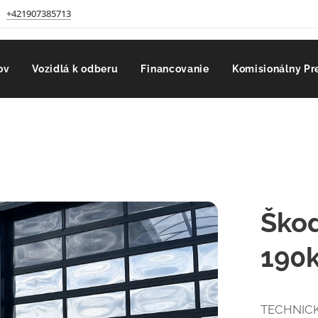
+421907385713
ov
Vozidlá k odberu
Financovanie
Komisionálny Pr
Škod
190
TECHNICK