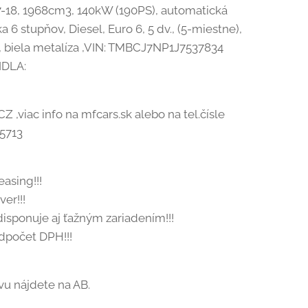
017-18, 1968cm3, 140kW (190PS), automatická
 6 stupňov, Diesel, Euro 6, 5 dv., (5-miestne),
 biela metalíza ,VIN: TMBCJ7NP1J7537834
IDLA:
Z ,viac info na mfcars.sk alebo na tel.čísle
5713
easing!!!
ver!!!
 disponuje aj ťažným zariadením!!!
odpočet DPH!!!
vu nájdete na AB.