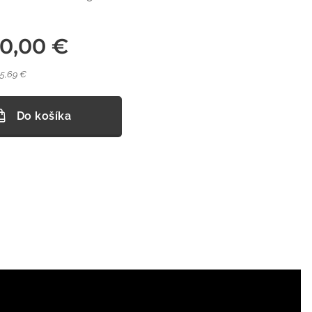
00,00
€
05,69 €
Do košíka