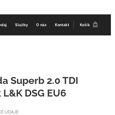
edaj
Služby
O nás
Kontakt
Košík
a Superb 2.0 TDI
k L&K DSG EU6
É ÚDAJE: