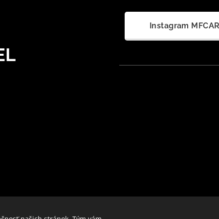
Instagram MFCA
EL
ečnosť našich stránok. Tým vám