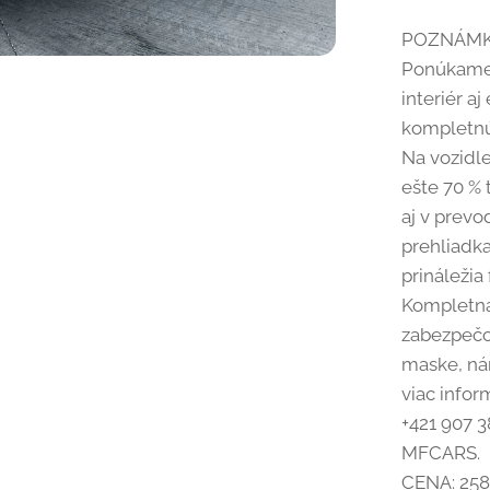
POZNÁMK
Ponúkame 
interiér a
kompletnú 
Na vozidl
ešte 70 % 
aj v prev
prehliadk
prináležia
Kompletná 
zabezpečo
maske, nár
viac infor
+421 907 3
MFCARS.
CENA: 258