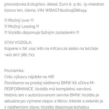
prevodovka 8 stupňov, diesel, Euro 6, 5 dv., (5-miestne),
62000 km, čierna, VIN: WBAGT810609D86194
!!! Možný úver !!!
!!! Možný Leasing !!!
!!! Vozidlo disponuje ťažným zariadením !!!
STAV VOZIDLA:
Kúpene v SK ,viac info na mfcars.sk alebo na tel.čísle
+421 907 385 713
Poznámka:
Celú výbavu nájdete na AB!
Ponúkame na predaj nádhernú BMW X6 xDrive M-
PERFORMANCE. Vozidlo má kompletnú servisnú
históriu len v autorizovanom servise BMW. Vozidlo je
aktuálne po výmene olejov a filtrov. Interiér a exteriér je
v nádhernom stave. Vozidlo disponuje bohatou