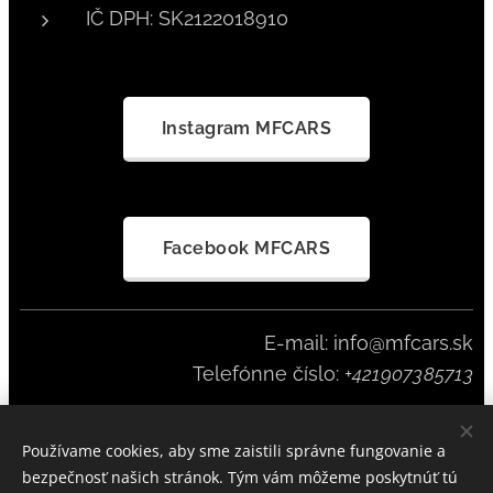
IČ DPH: SK2122018910
Instagram MFCARS
Facebook MFCARS
E-mail: info@mfcars.sk
Telefónne číslo:
+421907385713
Používame cookies, aby sme zaistili správne fungovanie a
MFCARS SINCE 2023
Cookies
bezpečnosť našich stránok. Tým vám môžeme poskytnúť tú