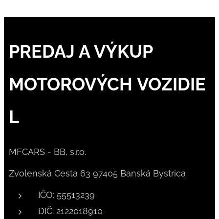
PREDAJ A VÝKUP
MOTOROVÝCH VOZIDIE
L
MFCARS - BB, s.r.o.
Zvolenská Cesta 63 97405 Banská Bystrica
IČO: 55513239
DIČ: 2122018910