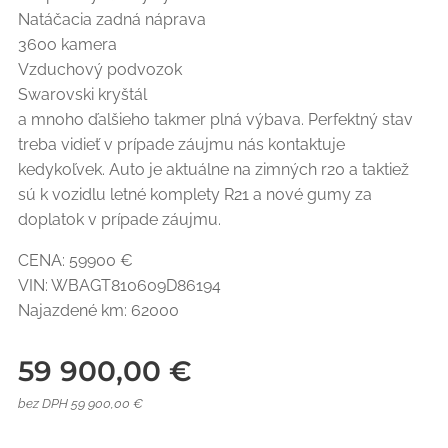
Natáčacia zadná náprava
360o kamera
Vzduchový podvozok
Swarovski kryštál
a mnoho ďalšieho takmer plná výbava. Perfektný stav
treba vidieť v prípade záujmu nás kontaktuje
kedykoľvek. Auto je aktuálne na zimných r20 a taktiež
sú k vozidlu letné komplety R21 a nové gumy za
doplatok v prípade záujmu.
CENA: 59900 €
VIN: WBAGT810609D86194
Najazdené km: 62000
59 900,00
€
bez DPH 59 900,00 €