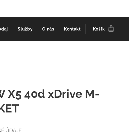
edaj
Služby
O nás
Kontakt
Košík
 X5 40d xDrive M-
KET
É ÚDAJE: