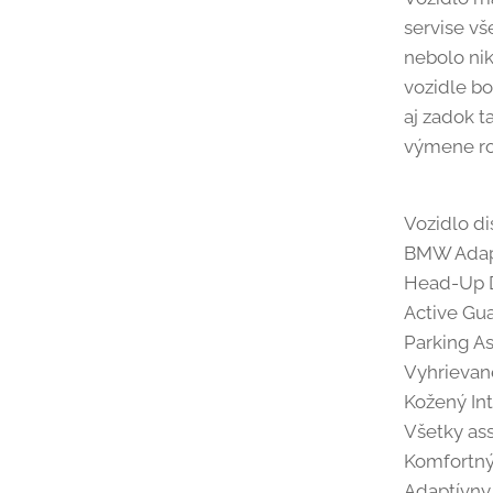
servise vš
nebolo nik
vozidle b
aj zadok ta
výmene ro
Vozidlo d
BMW Adap
Head-Up D
Active Gu
Parking A
Vyhrievan
Kožený Int
Všetky ass
Komfortný
Adaptívn