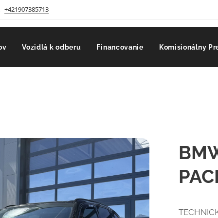
+421907385713
ov
Vozidlá k odberu
Financovanie
Komisionálny Pr
BMW
PAC
TECHNICK