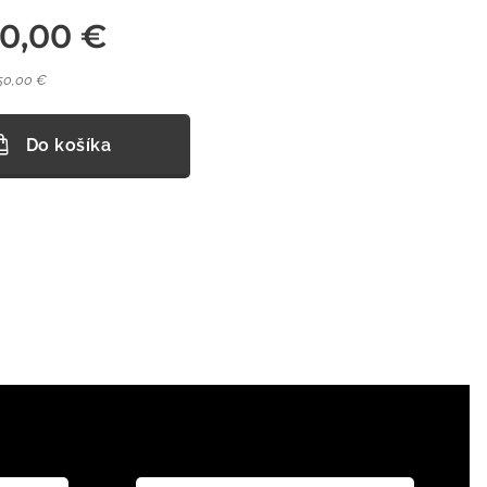
50,00
€
50,00 €
Do košíka