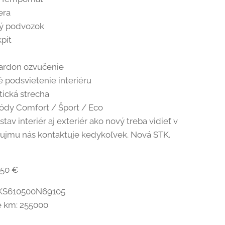
era
ý podvozok
kpit
e
ardon ozvučenie
 podsvietenie interiéru
ická strecha
ódy Comfort / Šport / Eco
stav interiér aj exteriér ako nový treba vidieť v
áujmu nás kontaktuje kedykoľvek. Nová STK.
850 €
KS610500N69105
 km: 255000