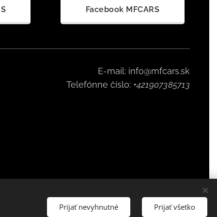
RS
Facebook MFCARS
E-mail: info@mfcars.sk
Telefónne číslo:
+421907385713
Prijať nevyhnutné
Prijať všetko