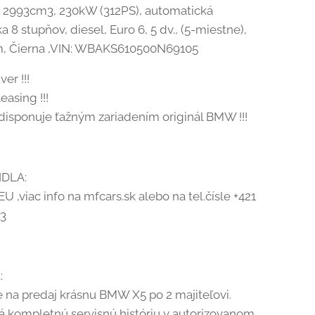
17, 2993cm3, 230kW (312PS), automatická
 8 stupňov, diesel, Euro 6, 5 dv., (5-miestne),
, Čierna ,VIN: WBAKS610500N69105
ver !!!
easing !!!
o disponuje ťažným zariadením originál BMW !!!
IDLA:
U ,viac info na mfcars.sk alebo na tel.čísle +421
13
:
na predaj krásnu BMW X5 po 2 majiteľovi.
á kompletnú servisnú históriu v autorizovanom