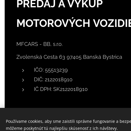
PREDAJ A VÝKUP
MOTOROVÝCH VOZIDI
MFCARS - BB, s.r.o.
Zvolenská Cesta 63 97405 Banská Bystrica
IČO: 55513239
DIČ: 2122018910
IČ DPH: SK2122018910
Používame cookies, aby sme zaistili správne fungovanie a bezp
môžeme poskytnúť tú najlepšiu skúsenosť z ich návštevy.