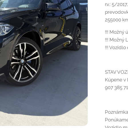
r.v.: 5/20
prevodovka
255000 km
!!! Možný ú
!!! Možný L
!!! Vozidl
STAV VOZ
Kúpene v E
907 385 7
Poznámka
Ponúkame 
Vozidlo m