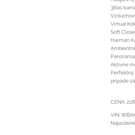
360o kam
Vzduchov
Virtual Ko
Soft Clos
Harman K
Ambientné
Panoramat
Aktívne m
Perfektný 
prípade z
CENA: 22
VIN: WBA
Najazdené