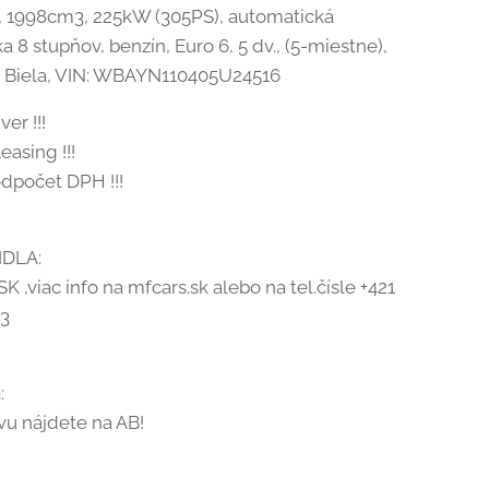
21, 1998cm3, 225kW (305PS), automatická
 8 stupňov, benzín, Euro 6, 5 dv., (5-miestne),
 Biela, VIN: WBAYN110405U24516
ver !!!
easing !!!
odpočet DPH !!!
IDLA:
K ,viac info na mfcars.sk alebo na tel.čísle +421
13
:
vu nájdete na AB!