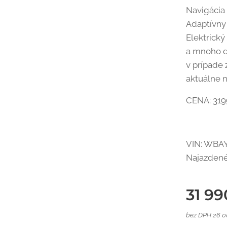
Navigácia 
Adaptívn
Elektrický
a mnoho ďa
v prípade 
aktuálne 
CENA: 319
VIN: WBA
Najazdené
31 99
bez DPH 26 0