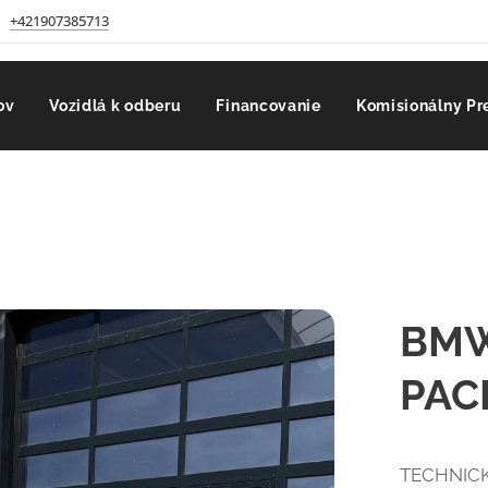
+421907385713
ov
Vozidlá k odberu
Financovanie
Komisionálny Pr
BMW
PAC
TECHNICK