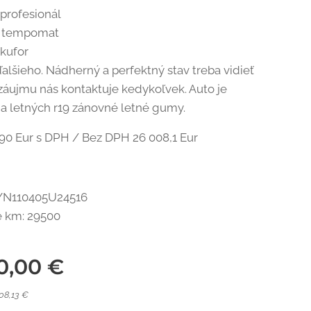
profesionál
y tempomat
 kufor
lšieho. Nádherný a perfektný stav treba vidieť
záujmu nás kontaktuje kedykoľvek. Auto je
na letných r19 zánovné letné gumy.
90 Eur s DPH / Bez DPH 26 008,1 Eur
YN110405U24516
 km: 29500
0,00
€
08,13 €