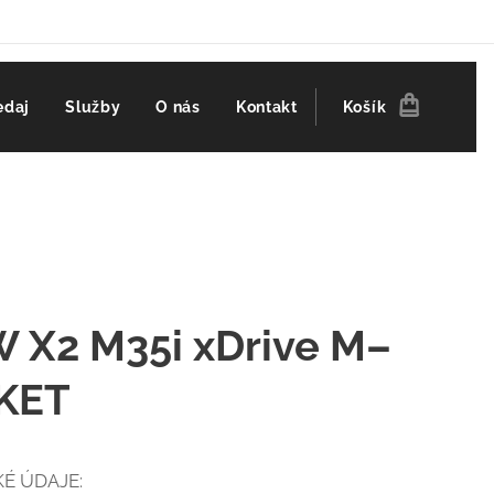
edaj
Služby
O nás
Kontakt
Košík
 X2 M35i xDrive M–
KET
É ÚDAJE: