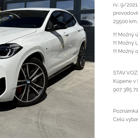
r.v.: 9/20
prevodovka
29500 km,
!!! Možný ú
!!! Možný L
!!! Možný 
STAV VOZ
Kúpene v S
907 385 7
Poznámka
Celú výba