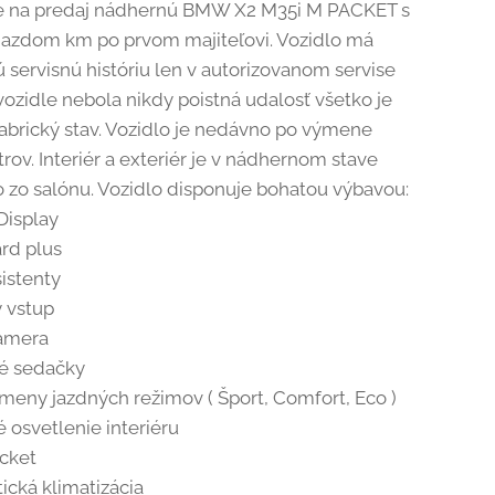
 na predaj nádhernú BMW X2 M35i M PACKET s
azdom km po prvom majiteľovi. Vozidlo má
servisnú históriu len v autorizovanom servise
zidle nebola nikdy poistná udalosť všetko je
abrický stav. Vozidlo je nedávno po výmene
ltrov. Interiér a exteriér je v nádhernom stave
o zo salónu. Vozidlo disponuje bohatou výbavou:
isplay
rd plus
istenty
 vstup
amera
é sedačky
meny jazdných režimov ( Šport, Comfort, Eco )
 osvetlenie interiéru
cket
cká klimatizácia