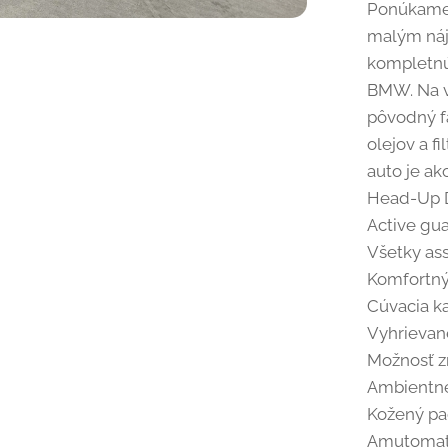
Ponúkame
malým náj
kompletnú 
BMW. Na vo
pôvodný f
olejov a fi
auto je ak
Head-Up D
Active gua
Všetky ass
Komfortný
Cúvacia k
Vyhrievan
Možnosť z
Ambientné
Kožený pa
Amutomati