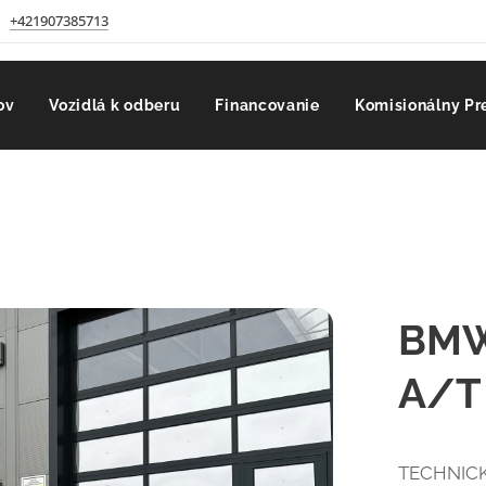
+421907385713
ov
Vozidlá k odberu
Financovanie
Komisionálny Pr
BMW 
A/T
TECHNICK