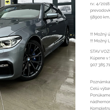
r.v.: 4/20
prevodovka
58900 km,
!!! Možný ú
!!! Možný L
STAV VOZ
Kúpene v S
907 385 7
Poznámka
Celú výba
Ponúkame 
nádhernom 
Kompletná 