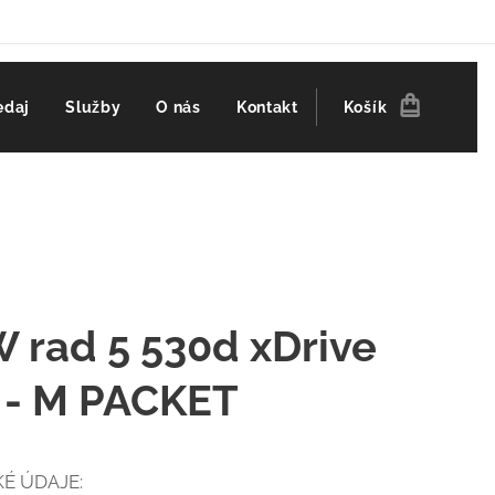
edaj
Služby
O nás
Kontakt
Košík
rad 5 530d xDrive
 - M PACKET
É ÚDAJE: