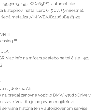
18, 2993cm3, 195kW (265PS), automatická
 8 stupňov, nafta, Euro 6, 5 dv., (5-miestne),
 šedá metalíza ,VIN: WBAJD11080B196929
ver !!!
easing !!!
IDLA:
R ,viac info na mfcars.sk alebo na tel.čísle +421
13
:
vu nájdete na AB!
na predaj zánovné vozidlo BMW 530d xDrive v
stave. Vozidlo je po prvom majiteľovi.
servisná história len v autorizovanom servise