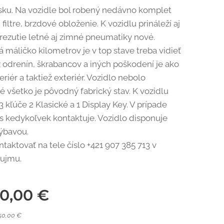
sku. Na vozidle bol robený nedávno komplet
, filtre, brzdové obloženie. K vozidlu prináleží aj
rezutie letné aj zimné pneumatiky nové.
 máličko kilometrov je v top stave treba vidieť
 odrenín, škrabancov a iných poškodení je ako
eriér a taktiež exteriér. Vozidlo nebolo
 všetko je pôvodný fabrický stav. K vozidlu
 3 kľúče 2 Klasické a 1 Display Key. V prípade
s kedykoľvek kontaktuje. Vozidlo disponuje
ýbavou.
taktovať na tele číslo +421 907 385 713 v
áujmu.
50,00
€
50,00 €