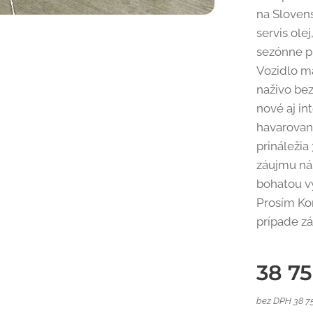
na Sloven
servis olej
sezónne p
Vozidlo má
naživo bez
nové aj int
havarované
prináležia
záujmu ná
bohatou v
Prosím Kon
prípade z
38 7
bez DPH 38 7