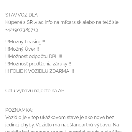
STAV VOZIDLA:
Kúpené s SR ,viac info na mfcars.sk alebo na tel.čísle
+421907385713
!!!Možný Leasing!!!
!!!Možný Úver!!!
!!!Možnost odpočtu DPH!!!
!!!Možnosť predĺženia záruky!!!
!!! FOLIE K VOZIDLU ZDARMA !!!
Celú výbavu nájdete na AB.
POZNÁMKA:
Vozidlo je v top ukážkovom stave je ako nové bez
jedinej chyby. Vozidlo má nadštandartnú výbavu. Na