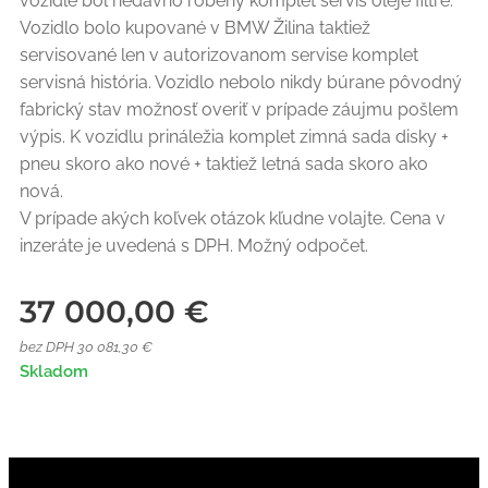
vozidle bol nedávno robený komplet servis oleje filtre.
Vozidlo bolo kupované v BMW Žilina taktiež
servisované len v autorizovanom servise komplet
servisná história. Vozidlo nebolo nikdy búrane pôvodný
fabrický stav možnosť overiť v prípade záujmu pošlem
výpis. K vozidlu prináležia komplet zimná sada disky +
pneu skoro ako nové + taktiež letná sada skoro ako
nová.
V prípade akých koľvek otázok kľudne volajte. Cena v
inzeráte je uvedená s DPH. Možný odpočet.
37 000,00
€
bez DPH 30 081,30 €
Skladom