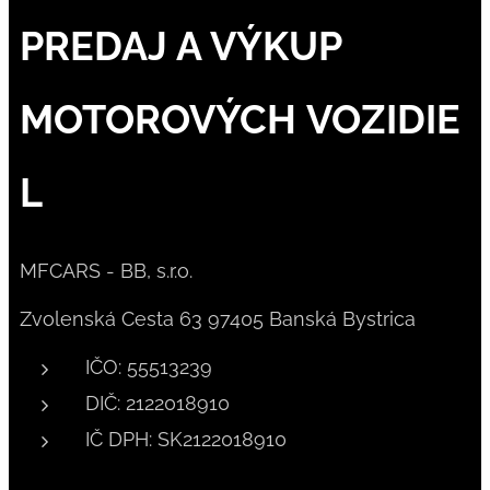
PREDAJ A VÝKUP
MOTOROVÝCH VOZIDIE
L
MFCARS - BB, s.r.o.
Zvolenská Cesta 63 97405 Banská Bystrica
IČO: 55513239
DIČ: 2122018910
IČ DPH: SK2122018910