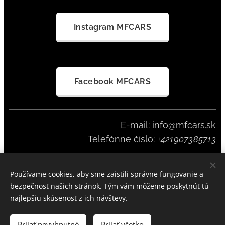
Instagram MFCARS
Facebook MFCARS
E-mail: info@mfcars.sk
Telefónne číslo:
+421907385713
Používame cookies, aby sme zaistili správne fungovanie a
MFCARS SINCE 2023
Cookies
bezpečnosť našich stránok. Tým vám môžeme poskytnúť tú
najlepšiu skúsenosť z ich návštevy.
Do košíka
Prijať nevyhnutné
Prijať všetko