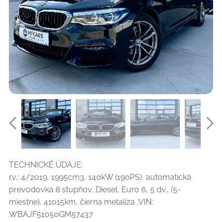
TECHNICKÉ ÚDAJE:
r.v.: 4/2019, 1995cm3, 140kW (190PS), automatická
prevodovka 8 stupňov, Diesel, Euro 6, 5 dv., (5-
miestne), 41015km, čierna metalíza ,VIN:
WBAJF51050GM57437