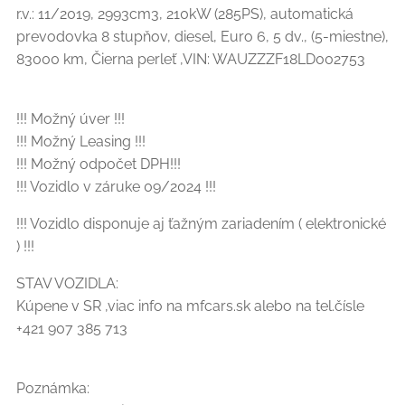
r.v.: 11/2019, 2993cm3, 210kW (285PS), automatická
prevodovka 8 stupňov, diesel, Euro 6, 5 dv., (5-miestne),
83000 km, Čierna perleť ,VIN: WAUZZZF18LD002753
!!! Možný úver !!!
!!! Možný Leasing !!!
!!! Možný odpočet DPH!!!
!!! Vozidlo v záruke 09/2024 !!!
!!! Vozidlo disponuje aj ťažným zariadením ( elektronické
) !!!
STAV VOZIDLA:
Kúpene v SR ,viac info na mfcars.sk alebo na tel.čísle
+421 907 385 713
Poznámka: