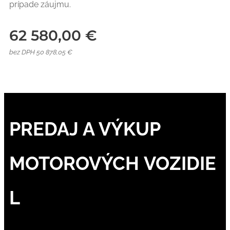
prípade záujmu.
62 580,00
€
bez DPH 50 878,05 €
PREDAJ A VÝKUP
MOTOROVÝCH VOZIDIE
L