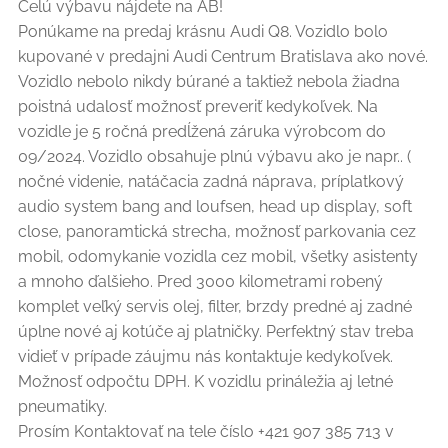
Celú výbavu nájdete na AB!
Ponúkame na predaj krásnu Audi Q8. Vozidlo bolo
kupované v predajni Audi Centrum Bratislava ako nové.
Vozidlo nebolo nikdy búrané a taktiež nebola žiadna
poistná udalosť možnosť preveriť kedykoľvek. Na
vozidle je 5 ročná predĺžená záruka výrobcom do
09/2024. Vozidlo obsahuje plnú výbavu ako je napr.. (
nočné videnie, natáčacia zadná náprava, príplatkový
audio system bang and loufsen, head up display, soft
close, panoramtická strecha, možnosť parkovania cez
mobil, odomykanie vozidla cez mobil, všetky asistenty
a mnoho ďalšieho. Pred 3000 kilometrami robený
komplet veľký servis olej, filter, brzdy predné aj zadné
úplne nové aj kotúče aj platničky. Perfektný stav treba
vidieť v prípade záujmu nás kontaktuje kedykoľvek.
Možnosť odpočtu DPH. K vozidlu prináležia aj letné
pneumatiky.
Prosím Kontaktovať na tele číslo +421 907 385 713 v