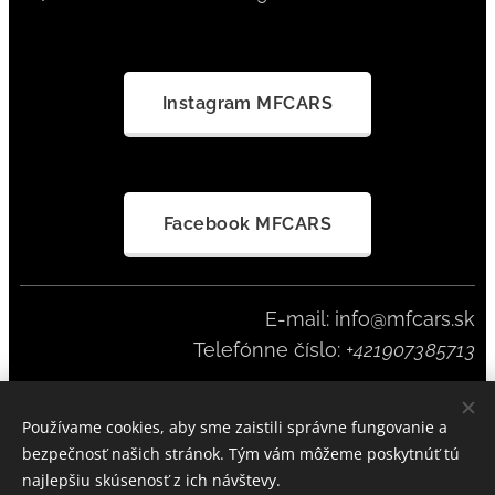
Instagram MFCARS
Facebook MFCARS
E-mail: info@mfcars.sk
Telefónne číslo:
+421907385713
Používame cookies, aby sme zaistili správne fungovanie a
MFCARS SINCE 2023
Cookies
bezpečnosť našich stránok. Tým vám môžeme poskytnúť tú
najlepšiu skúsenosť z ich návštevy.