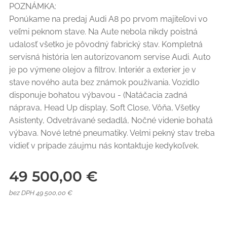
POZNÁMKA:
Ponúkame na predaj Audi A8 po prvom majiteľovi vo
veľmi peknom stave. Na Aute nebola nikdy poistná
udalosť všetko je pôvodný fabrický stav. Kompletná
servisná história len autorizovanom servise Audi. Auto
je po výmene olejov a filtrov. Interiér a exterier je v
stave nového auta bez známok používania. Vozidlo
disponuje bohatou výbavou - (Natáčacia zadná
náprava, Head Up display, Soft Close, Vôňa, Všetky
Asistenty, Odvetrávané sedadlá, Nočné videnie bohatá
výbava. Nové letné pneumatiky. Velmi pekný stav treba
vidieť v prípade záujmu nás kontaktuje kedykoľvek.
49 500,00
€
bez DPH 49 500,00 €