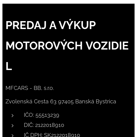
PREDAJ A VÝKUP
MOTOROVÝCH VOZIDIE
L
MFCARS - BB, s.r.o.
Zvolenská Cesta 63 97405 Banská Bystrica
IČO: 55513239
DIČ: 2122018910
IČ DPH: SK2122018910