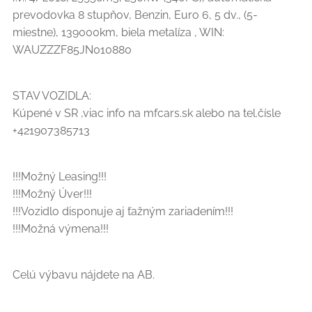
prevodovka 8 stupňov, Benzin, Euro 6, 5 dv., (5-
miestne), 139000km, biela metalíza , WIN:
WAUZZZF85JN010880
STAV VOZIDLA:
Kúpené v SR ,viac info na mfcars.sk alebo na tel.čísle
+421907385713
!!!Možný Leasing!!!
!!!Možný Úver!!!
!!!Vozidlo disponuje aj ťažným zariadením!!!
!!!Možná výmena!!!
Celú výbavu nájdete na AB.