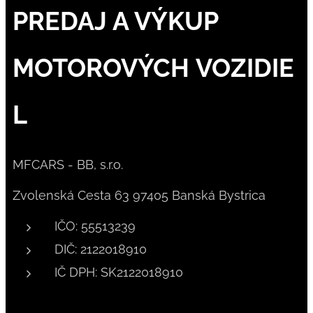
PREDAJ A VÝKUP
MOTOROVÝCH VOZIDIE
L
MFCARS - BB, s.r.o.
Zvolenská Cesta 63 97405 Banská Bystrica
IČO: 55513239
DIČ: 2122018910
IČ DPH: SK2122018910