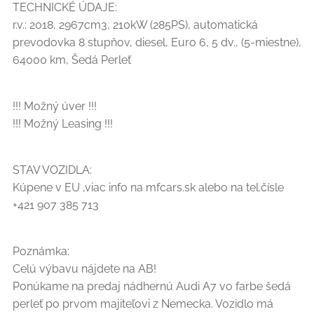
TECHNICKÉ ÚDAJE:
r.v.: 2018, 2967cm3, 210kW (285PS), automatická
prevodovka 8 stupňov, diesel, Euro 6, 5 dv., (5-miestne),
64000 km, Šedá Perleť
!!! Možný úver !!!
!!! Možný Leasing !!!
STAV VOZIDLA:
Kúpene v EU ,viac info na mfcars.sk alebo na tel.čísle
+421 907 385 713
Poznámka:
Celú výbavu nájdete na AB!
Ponúkame na predaj nádhernú Audi A7 vo farbe šedá
perleť po prvom majiteľovi z Nemecka. Vozidlo má