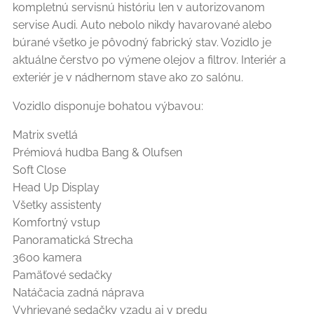
kompletnú servisnú históriu len v autorizovanom
servise Audi. Auto nebolo nikdy havarované alebo
búrané všetko je pôvodný fabrický stav. Vozidlo je
aktuálne čerstvo po výmene olejov a filtrov. Interiér a
exteriér je v nádhernom stave ako zo salónu.
Vozidlo disponuje bohatou výbavou:
Matrix svetlá
Prémiová hudba Bang & Olufsen
Soft Close
Head Up Display
Všetky assistenty
Komfortný vstup
Panoramatická Strecha
360o kamera
Pamäťové sedačky
Natáčacia zadná náprava
Vyhrievané sedačky vzadu aj v predu