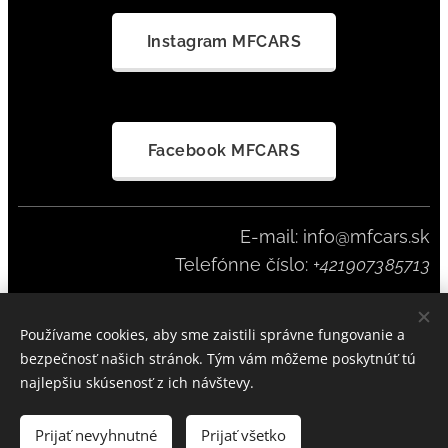
Instagram MFCARS
Facebook MFCARS
E-mail: info@mfcars.sk
Telefónne číslo:
+421907385713
Používame cookies, aby sme zaistili správne fungovanie a
MFCARS SINCE 2023
Cookies
bezpečnosť našich stránok. Tým vám môžeme poskytnúť tú
najlepšiu skúsenosť z ich návštevy.
Do košíka
Prijať nevyhnutné
Prijať všetko