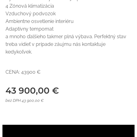
4 Zónová klimatizácia
Vzduchový podvozok
Ambientne osvetlenie interiéru
Adaptívny tempomat
a mnoho ďalšieho takmer plná výbava. Perfektný stav
treba vidieť v prípade záujmu nás kontaktuje
kedykoľvek.
CENA: 43900 €
43 900,00
€
bez DPH 43 900,00 €