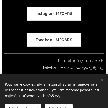
Instagram MFCARS
Facebook MFCARS
E-mail: info@mfcars.sk
Telefónne číslo:
+421907385713
Používame cookies, aby sme zaistili správne fungovanie a
MFCARS SINCE 2023
Cookies
bezpečnosť našich stránok. Tým vám môžeme poskytnúť tú
najlepšiu skúsenosť z ich návštevy.
Do košíka