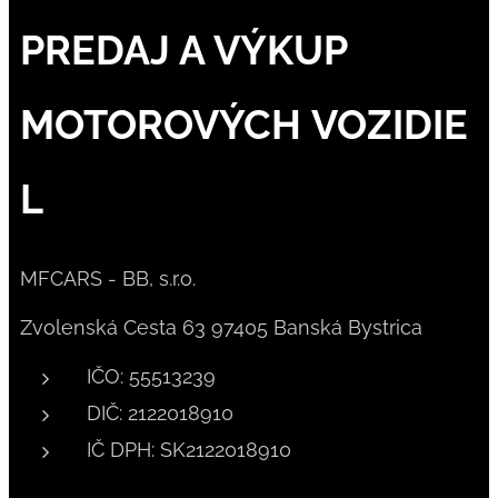
PREDAJ A VÝKUP
MOTOROVÝCH VOZIDIE
L
MFCARS - BB, s.r.o.
Zvolenská Cesta 63 97405 Banská Bystrica
IČO: 55513239
DIČ: 2122018910
IČ DPH: SK2122018910