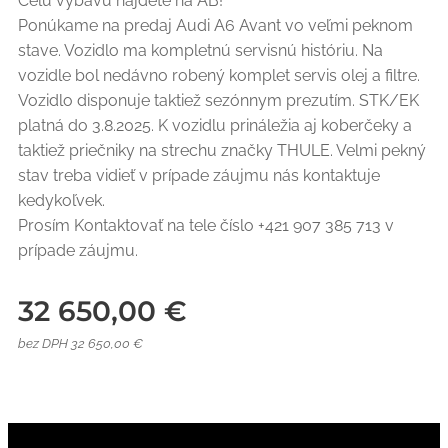
Celú výbavu nájdete na AB!
Ponúkame na predaj Audi A6 Avant vo veľmi peknom
stave. Vozidlo ma kompletnú servisnú históriu. Na
vozidle bol nedávno robený komplet servis olej a filtre.
Vozidlo disponuje taktiež sezónnym prezutím. STK/EK
platná do 3.8.2025. K vozidlu prináležia aj koberčeky a
taktiež priečniky na strechu značky THULE. Velmi pekný
stav treba vidieť v prípade záujmu nás kontaktuje
kedykoľvek.
Prosím Kontaktovať na tele číslo +421 907 385 713 v
prípade záujmu.
32 650,00
€
bez DPH 32 650,00 €