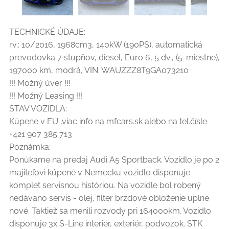
TECHNICKÉ ÚDAJE:
r.v.: 10/2016, 1968cm3, 140kW (190PS), automatická
prevodovka 7 stupňov, diesel, Euro 6, 5 dv., (5-miestne),
197000 km, modrá, VIN: WAUZZZ8T9GA073210
!!! Možný úver !!!
!!! Možný Leasing !!!
STAV VOZIDLA:
Kúpene v EU ,viac info na mfcars.sk alebo na tel.čísle
+421 907 385 713
Poznámka:
Ponúkame na predaj Audi A5 Sportback. Vozidlo je po 2
majiteľovi kúpené v Nemecku vozidlo disponuje
komplet servisnou históriou. Na vozidle bol robený
nedávano servis - olej, filter brzdové obloženie uplne
nové. Taktiež sa menili rozvody pri 164000km. Vozidlo
disponuje 3x S-Line interiér, exteriér, podvozok. STK