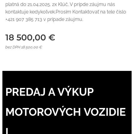
platná do 21.04.2025. 2x Klúč. V prípde záujmu nás
kontaktuje kedykoľvek.Prosím Kontaktovať na tele číslo
+421 907 385 713 v prípade záujmu.
18 500,00
€
bez DPH 18 500,00 €
PREDAJ A VÝKUP
MOTOROVÝCH VOZIDIE
L