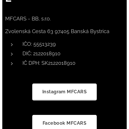
MFCARS - BB, s.r.o.
Zvolenská Cesta 63 97405 Banská Bystrica
IČO: 55513239
DIČ: 2122018910
IČ DPH: SK2122018910
Instagram MFCARS
Facebook MFCARS